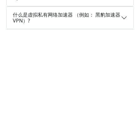
什么是虚拟私有网络加速器 （例如： 黑豹加速器
VPN）?
为什么选择黑豹加速器VPN?
多个服务器地区
黑豹加速器VPN可以访问遍布全球多个国家的大量
服务器位置，以建立连接，并且还在继续新增。
实时速度优化
黑豹加速器VPN已经在所有服务器上部署了实时速
度优化程序，让您的连接速度更快，就像火箭一样